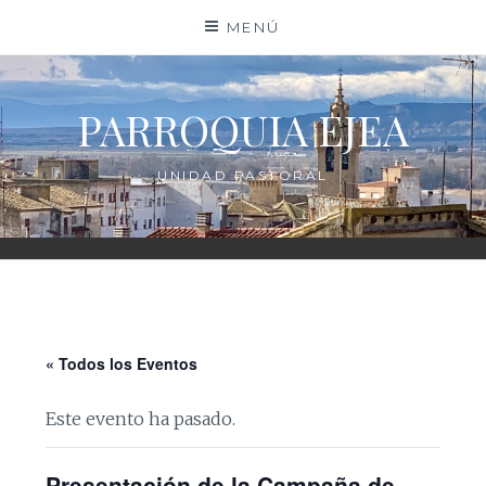
Saltar
MENÚ
al
contenido
PARROQUIA EJEA
UNIDAD PASTORAL
« Todos los Eventos
Este evento ha pasado.
Presentación de la Campaña de