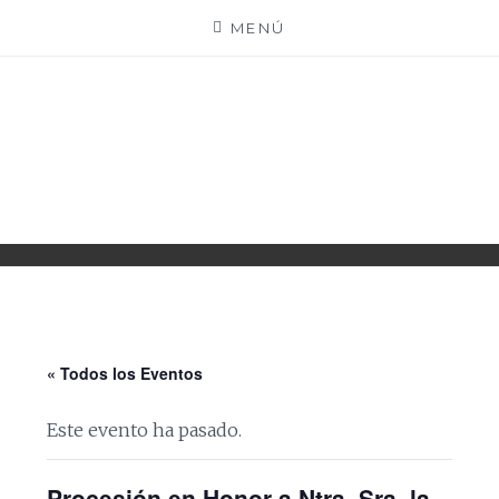
Saltar
MENÚ
al
contenido
PARROQUIA EJEA
UNIDAD PASTORAL
« Todos los Eventos
Este evento ha pasado.
Procesión en Honor a Ntra. Sra. la