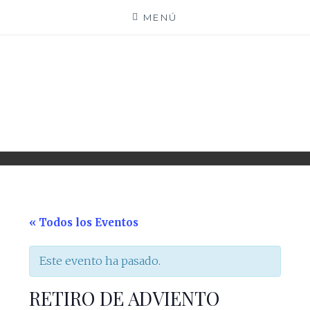
Saltar
MENÚ
al
contenido
PARROQUIA EJEA
UNIDAD PASTORAL
« Todos los Eventos
Este evento ha pasado.
RETIRO DE ADVIENTO