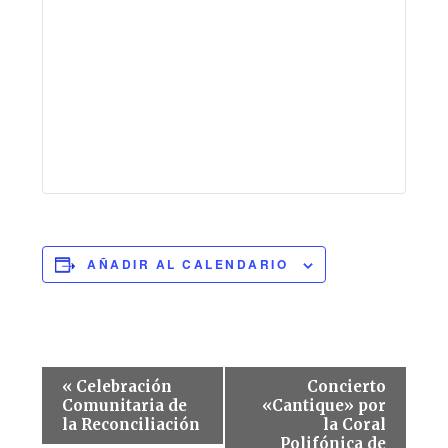
AÑADIR AL CALENDARIO
Navegación
«
Celebración
Concierto
del
Comunitaria de
«Cantique» por
la Reconciliación
la Coral
Evento
Polifónica de