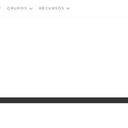
GRUPOS
RECURSOS
PARROQUIA EJEA
UNIDAD PASTORAL