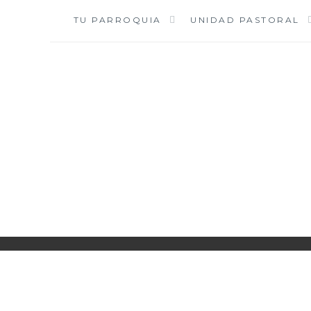
Saltar
TU PARROQUIA
UNIDAD PASTORAL
al
contenido