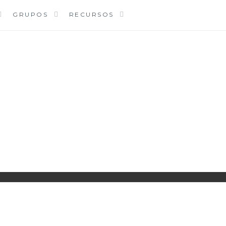
GRUPOS
RECURSOS
PARROQUIA EJEA
UNIDAD PASTORAL