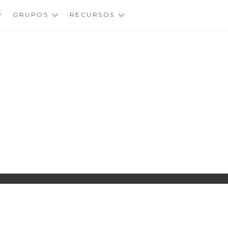
GRUPOS
RECURSOS
PARROQUIA EJEA
UNIDAD PASTORAL