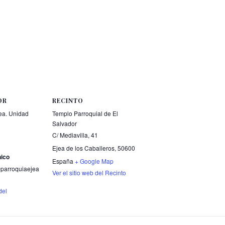
OR
RECINTO
ea. Unidad
Templo Parroquial de El
Salvador
C/ Mediavilla, 41
Ejea de los Caballeros
,
50600
nico
España
+ Google Map
parroquiaejea
Ver el sitio web del Recinto
del