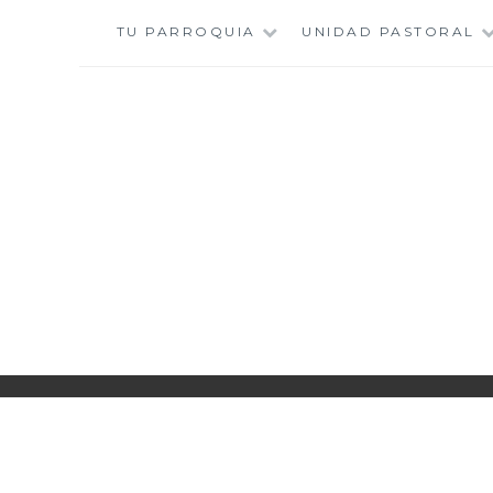
Saltar
TU PARROQUIA
UNIDAD PASTORAL
al
contenido