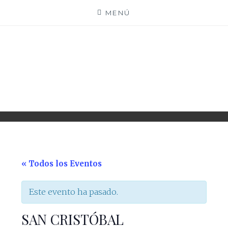
Saltar
MENÚ
al
contenido
PARROQUIA EJEA
UNIDAD PASTORAL
« Todos los Eventos
Este evento ha pasado.
SAN CRISTÓBAL