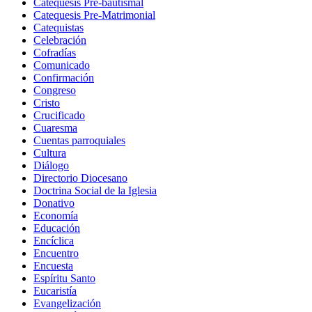
Catequesis Pre-bautismal
Catequesis Pre-Matrimonial
Catequistas
Celebración
Cofradías
Comunicado
Confirmación
Congreso
Cristo
Crucificado
Cuaresma
Cuentas parroquiales
Cultura
Diálogo
Directorio Diocesano
Doctrina Social de la Iglesia
Donativo
Economía
Educación
Encíclica
Encuentro
Encuesta
Espíritu Santo
Eucaristía
Evangelización