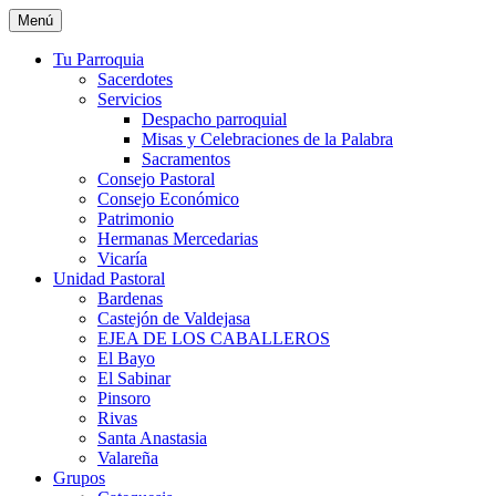
Saltar
Menú
al
contenido
Tu Parroquia
Sacerdotes
Servicios
Despacho parroquial
Misas y Celebraciones de la Palabra
Sacramentos
Consejo Pastoral
Consejo Económico
Patrimonio
Hermanas Mercedarias
Vicaría
Unidad Pastoral
Bardenas
Castejón de Valdejasa
EJEA DE LOS CABALLEROS
El Bayo
El Sabinar
Pinsoro
Rivas
Santa Anastasia
Valareña
Grupos