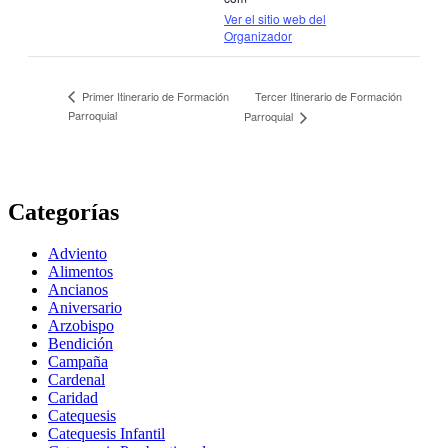
Ver el sitio web del
Organizador
Tercer Itinerario de Formación
Primer Itinerario de Formación
Parroquial
Parroquial
Categorías
Adviento
Alimentos
Ancianos
Aniversario
Arzobispo
Bendición
Campaña
Cardenal
Caridad
Catequesis
Catequesis Infantil