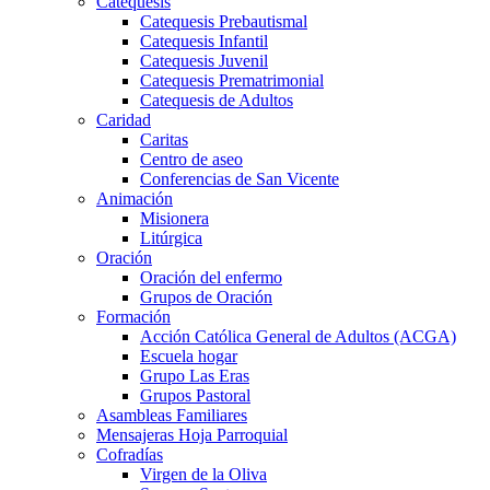
Catequesis
Catequesis Prebautismal
Catequesis Infantil
Catequesis Juvenil
Catequesis Prematrimonial
Catequesis de Adultos
Caridad
Caritas
Centro de aseo
Conferencias de San Vicente
Animación
Misionera
Litúrgica
Oración
Oración del enfermo
Grupos de Oración
Formación
Acción Católica General de Adultos (ACGA)
Escuela hogar
Grupo Las Eras
Grupos Pastoral
Asambleas Familiares
Mensajeras Hoja Parroquial
Cofradías
Virgen de la Oliva