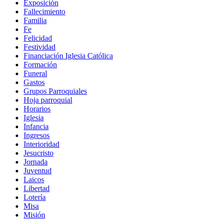
Exposición
Fallecimiento
Familia
Fe
Felicidad
Festividad
Financiación Iglesia Católica
Formación
Funeral
Gastos
Grupos Parroquiales
Hoja parroquial
Horarios
Iglesia
Infancia
Ingresos
Interioridad
Jesucristo
Jornada
Juventud
Laicos
Libertad
Lotería
Misa
Misión