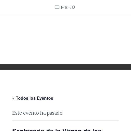
Saltar
MENÚ
al
contenido
PARROQUIA EJEA
UNIDAD PASTORAL
« Todos los Eventos
Este evento ha pasado.
Septenario de la Virgen de los