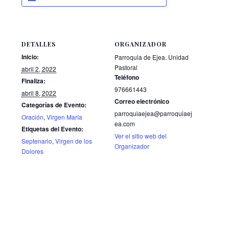
DETALLES
ORGANIZADOR
Inicio:
Parroquia de Ejea. Unidad
Pastoral
abril 2, 2022
Teléfono
Finaliza:
976661443
abril 8, 2022
Correo electrónico
Categorías de Evento:
parroquiaejea@parroquiaej
Oración
,
Virgen María
ea.com
Etiquetas del Evento:
Ver el sitio web del
Septenario
,
Virgen de los
Organizador
Dolores