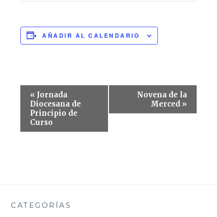
AÑADIR AL CALENDARIO
Navegación
«
Jornada
Novena de la
del
Diocesana de
Merced
»
Principio de
Evento
Curso
CATEGORÍAS