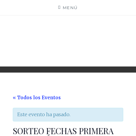
Saltar
MENÚ
al
contenido
PARROQUIA EJEA
UNIDAD PASTORAL
« Todos los Eventos
Este evento ha pasado.
SORTEO FECHAS PRIMERA