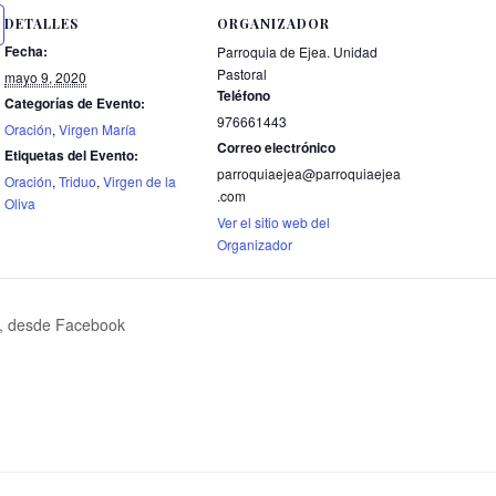
DETALLES
ORGANIZADOR
Fecha:
Parroquia de Ejea. Unidad
Pastoral
mayo 9, 2020
Teléfono
Categorías de Evento:
976661443
Oración
,
Virgen María
Correo electrónico
Etiquetas del Evento:
parroquiaejea@parroquiaejea
Oración
,
Triduo
,
Virgen de la
.com
Oliva
Ver el sitio web del
Organizador
l, desde Facebook