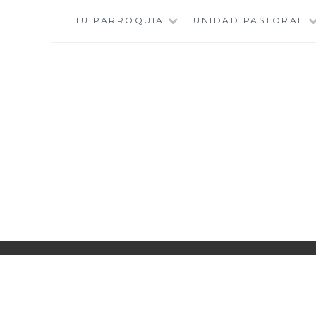
Saltar
TU PARROQUIA
UNIDAD PASTORAL
al
contenido