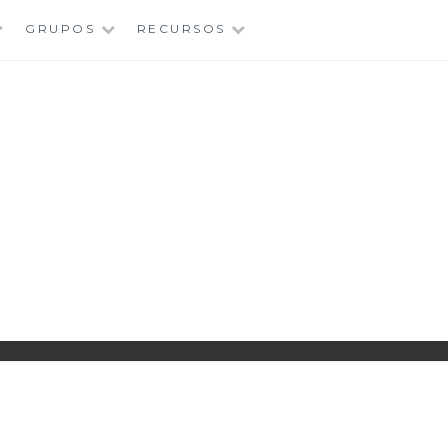
GRUPOS
RECURSOS
PARROQUIA EJEA
UNIDAD PASTORAL