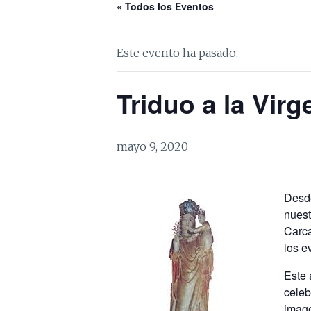
« Todos los Eventos
Este evento ha pasado.
Triduo a la Virg
mayo 9, 2020
Desde
nuest
Carca
los e
Este 
celeb
image