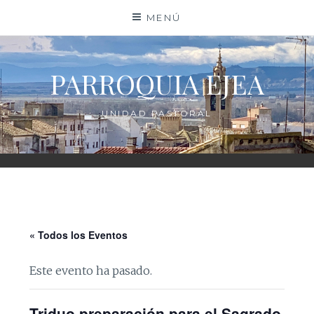
Saltar
MENÚ
al
contenido
PARROQUIA EJEA
UNIDAD PASTORAL
« Todos los Eventos
Este evento ha pasado.
Triduo preparación para el Sagrado