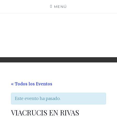
Saltar
MENÚ
al
contenido
PARROQUIA EJEA
UNIDAD PASTORAL
« Todos los Eventos
Este evento ha pasado.
VIACRUCIS EN RIVAS