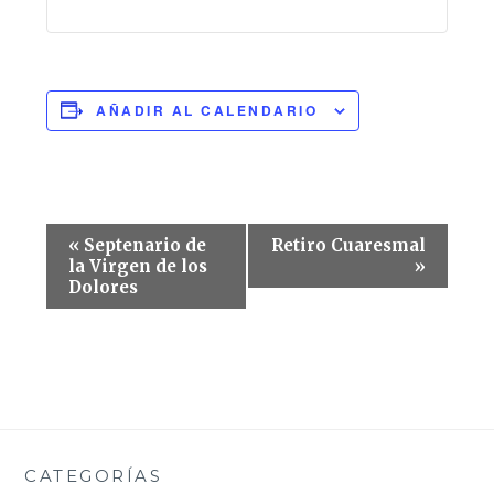
AÑADIR AL CALENDARIO
Navegación
«
Septenario de
Retiro Cuaresmal
del
la Virgen de los
»
Dolores
Evento
CATEGORÍAS