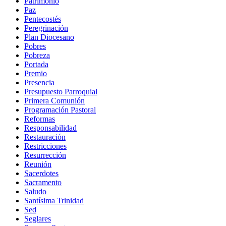
Patrimonio
Paz
Pentecostés
Peregrinación
Plan Diocesano
Pobres
Pobreza
Portada
Premio
Presencia
Presupuesto Parroquial
Primera Comunión
Programación Pastoral
Reformas
Responsabilidad
Restauración
Restricciones
Resurrección
Reunión
Sacerdotes
Sacramento
Saludo
Santísima Trinidad
Sed
Seglares