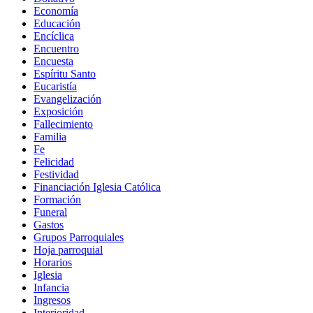
Economía
Educación
Encíclica
Encuentro
Encuesta
Espíritu Santo
Eucaristía
Evangelización
Exposición
Fallecimiento
Familia
Fe
Felicidad
Festividad
Financiación Iglesia Católica
Formación
Funeral
Gastos
Grupos Parroquiales
Hoja parroquial
Horarios
Iglesia
Infancia
Ingresos
Interioridad