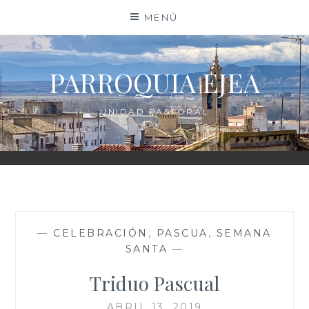
Saltar
MENÚ
al
contenido
PARROQUIA EJEA
UNIDAD PASTORAL
—
CELEBRACIÓN
,
PASCUA
,
SEMANA
SANTA
—
Triduo Pascual
ABRIL 13, 2019