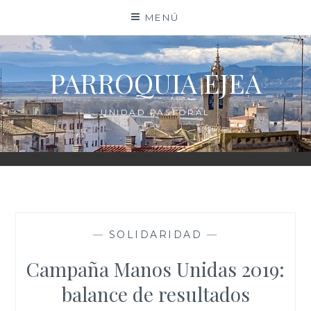
Saltar
MENÚ
al
contenido
PARROQUIA EJEA
UNIDAD PASTORAL
—
SOLIDARIDAD
—
Campaña Manos Unidas 2019:
balance de resultados