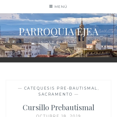
Saltar
MENÚ
al
contenido
PARROQUIA EJEA
UNIDAD PASTORAL
—
CATEQUESIS PRE-BAUTISMAL
,
SACRAMENTO
—
Cursillo Prebautismal
OCTUBRE 18, 2019