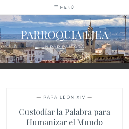
Saltar
MENÚ
al
contenido
PARROQUIA EJEA
UNIDAD PASTORAL
—
PAPA LEÓN XIV
—
Custodiar la Palabra para
Humanizar el Mundo