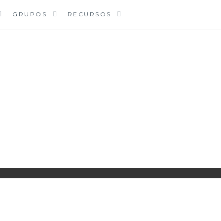
GRUPOS
RECURSOS
PARROQUIA EJEA
UNIDAD PASTORAL