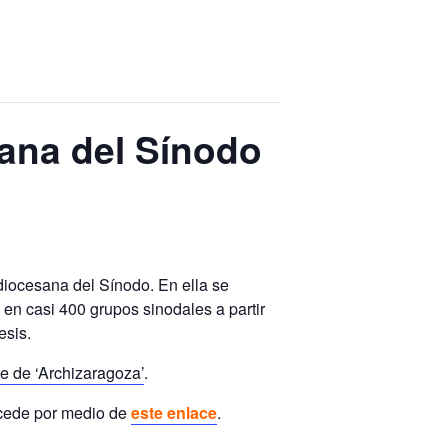
ana del Sínodo
diocesana del Sínodo. En ella se
 en casi 400 grupos sinodales a partir
esis.
e de ‘Archizaragoza’
.
ccede por medio de
este enlace
.