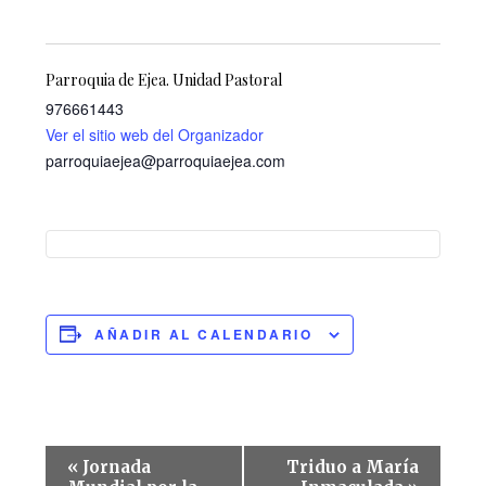
Parroquia de Ejea. Unidad Pastoral
976661443
Ver el sitio web del Organizador
parroquiaejea@parroquiaejea.com
AÑADIR AL CALENDARIO
Navegación
«
Jornada
Triduo a María