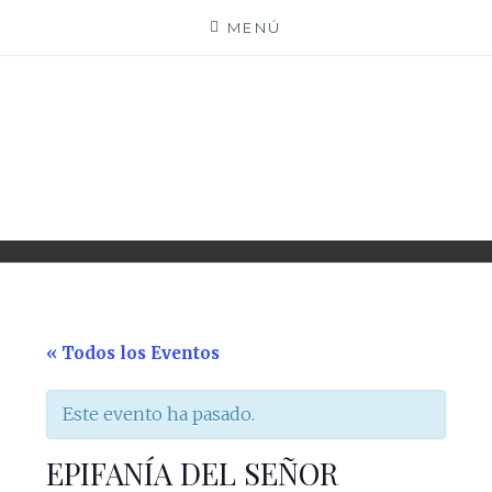
Saltar
MENÚ
al
contenido
PARROQUIA EJEA
UNIDAD PASTORAL
« Todos los Eventos
Este evento ha pasado.
EPIFANÍA DEL SEÑOR