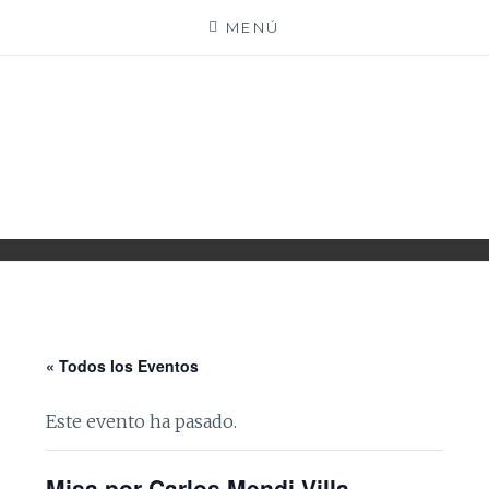
Saltar
MENÚ
al
contenido
PARROQUIA EJEA
UNIDAD PASTORAL
« Todos los Eventos
Este evento ha pasado.
Misa por Carlos Mendi Villa