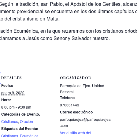
egún la tradición, san Pablo, el Apóstol de los Gentiles, alcanz
miento providencial se encuentra en los dos últimos capítulos d
o del cristianismo en Malta.
ración Ecuménica, en la que rezaremos con los cristianos ortod
roclamamos a Jesús como Señor y Salvador nuestro.
DETALLES
ORGANIZADOR
Fecha:
Parroquia de Ejea. Unidad
Pastoral
enero 9, 2020
Teléfono
Hora:
976661443
8:00 pm - 9:30 pm
Correo electrónico
Categorías de Evento:
parroquiaejea@parroquiaejea
Cristianos
,
Oración
.com
Etiquetas del Evento:
Ver el sitio web del
Cristianos
,
Ecuménica
,