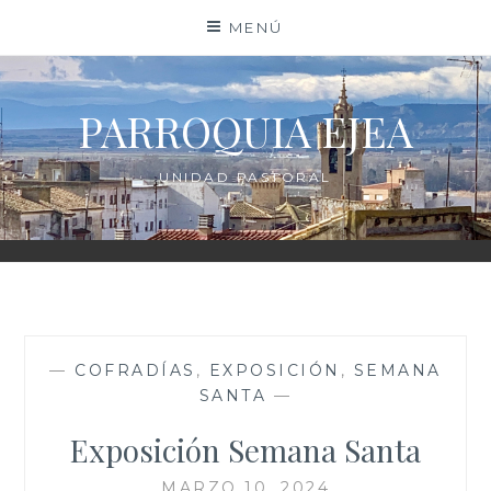
Saltar
MENÚ
al
contenido
PARROQUIA EJEA
UNIDAD PASTORAL
—
COFRADÍAS
,
EXPOSICIÓN
,
SEMANA
SANTA
—
Exposición Semana Santa
MARZO 10, 2024