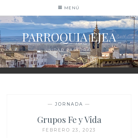
Saltar
MENÚ
al
contenido
PARROQUIA EJEA
UNIDAD PASTORAL
—
JORNADA
—
Grupos Fe y Vida
FEBRERO 23, 2023