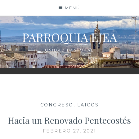
Saltar
MENÚ
al
contenido
PARROQUIA EJEA
UNIDAD PASTORAL
—
CONGRESO
,
LAICOS
—
Hacia un Renovado Pentecostés
FEBRERO 27, 2021