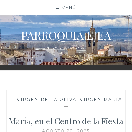
Saltar
MENÚ
al
contenido
PARROQUIA EJEA
UNIDAD PASTORAL
—
VIRGEN DE LA OLIVA
,
VIRGEN MARÍA
—
María, en el Centro de la Fiesta
AGOSTO 28, 2025