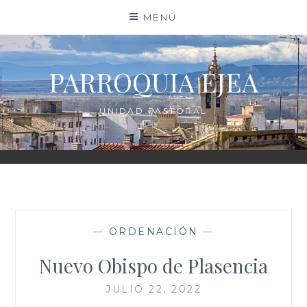
Saltar
MENÚ
al
contenido
PARROQUIA EJEA
UNIDAD PASTORAL
—
ORDENACIÓN
—
Nuevo Obispo de Plasencia
JULIO 22, 2022