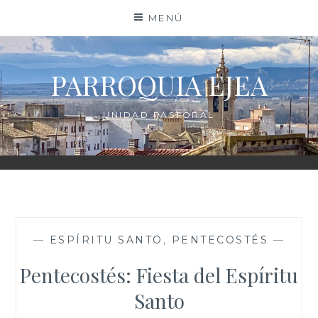
Saltar
MENÚ
al
contenido
PARROQUIA EJEA
UNIDAD PASTORAL
—
ESPÍRITU SANTO
,
PENTECOSTÉS
—
Pentecostés: Fiesta del Espíritu
Santo