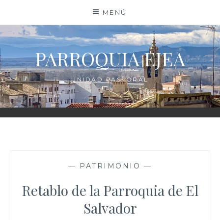
Saltar
MENÚ
al
contenido
PARROQUIA EJEA
UNIDAD PASTORAL
—
PATRIMONIO
—
Retablo de la Parroquia de El
Salvador