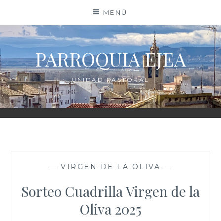
Saltar
MENÚ
al
contenido
PARROQUIA EJEA
UNIDAD PASTORAL
—
VIRGEN DE LA OLIVA
—
Sorteo Cuadrilla Virgen de la
Oliva 2025