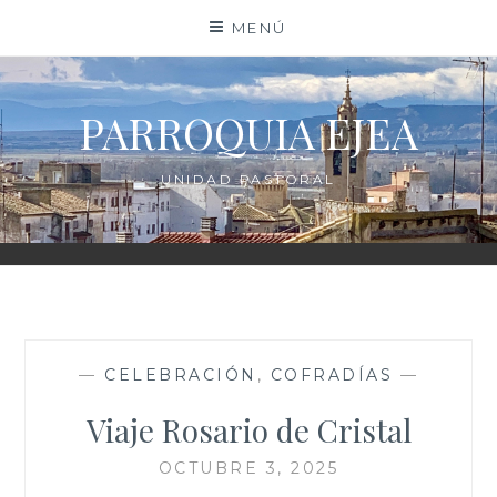
Saltar
MENÚ
al
contenido
PARROQUIA EJEA
UNIDAD PASTORAL
—
CELEBRACIÓN
,
COFRADÍAS
—
Viaje Rosario de Cristal
OCTUBRE 3, 2025