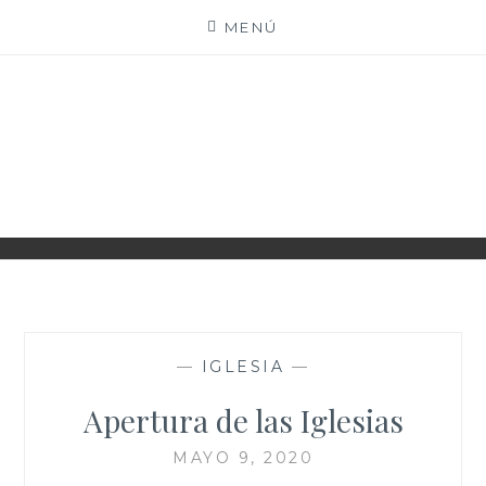
Saltar
MENÚ
al
contenido
PARROQUIA EJEA
UNIDAD PASTORAL
—
IGLESIA
—
Apertura de las Iglesias
MAYO 9, 2020