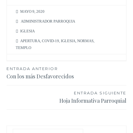
MAYO 9, 2020
ADMINISTRADOR PARROQUIA
IGLESIA
APERTURA
,
COVID-19
,
IGLESIA
,
NORMAS
,
TEMPLO
Navegación
ENTRADA ANTERIOR
Con los más Desfavorecidos
de
entradas
ENTRADA SIGUIENTE
Hoja Informativa Parroquial
Buscar: