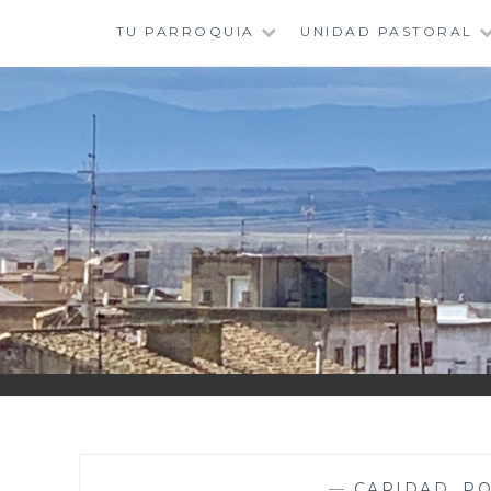
Saltar
TU PARROQUIA
UNIDAD PASTORAL
al
contenido
—
CARIDAD
,
P