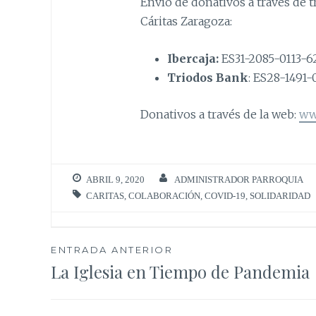
Envío de donativos a través de t
Cáritas Zaragoza:
Ibercaja:
ES31-2085-0113-
Triodos Bank
: ES28-1491
Donativos a través de la web:
ww
ABRIL 9, 2020
ADMINISTRADOR PARROQUIA
CARITAS
,
COLABORACIÓN
,
COVID-19
,
SOLIDARIDAD
Navegación
ENTRADA ANTERIOR
La Iglesia en Tiempo de Pandemia
de