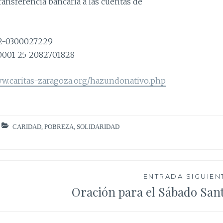
ransferencia bancaria a las cuentas de
62-0300027229
-0001-25-2082701828
w.caritas-zaragoza.org/hazundonativo.php
CARIDAD
,
POBREZA
,
SOLIDARIDAD
ENTRADA SIGUIEN
Oración para el Sábado San