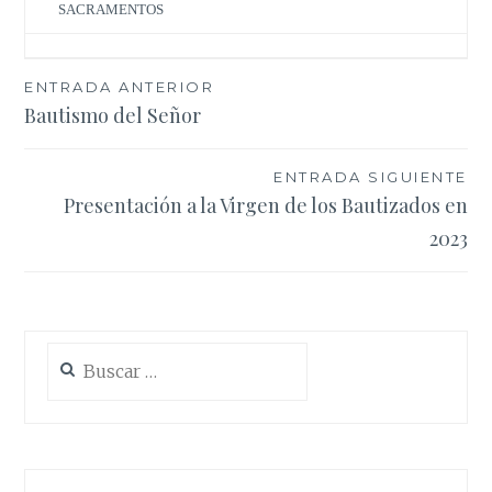
SACRAMENTOS
Navegación
ENTRADA ANTERIOR
Bautismo del Señor
de
entradas
ENTRADA SIGUIENTE
Presentación a la Virgen de los Bautizados en
2023
Buscar: