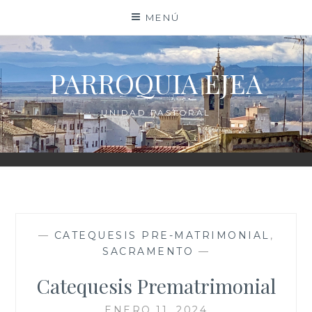
Saltar
MENÚ
al
contenido
PARROQUIA EJEA
UNIDAD PASTORAL
—
CATEQUESIS PRE-MATRIMONIAL
,
SACRAMENTO
—
Catequesis Prematrimonial
ENERO 11, 2024