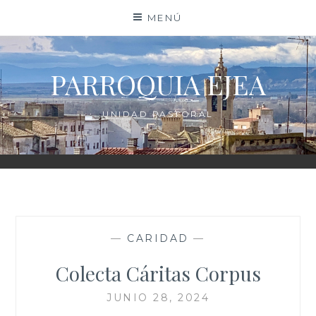
Saltar
MENÚ
al
contenido
PARROQUIA EJEA
UNIDAD PASTORAL
—
CARIDAD
—
Colecta Cáritas Corpus
JUNIO 28, 2024