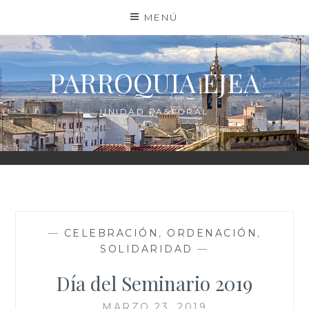
Saltar
MENÚ
al
contenido
PARROQUIA EJEA
UNIDAD PASTORAL
—
CELEBRACIÓN
,
ORDENACIÓN
,
SOLIDARIDAD
—
Día del Seminario 2019
MARZO 23, 2019