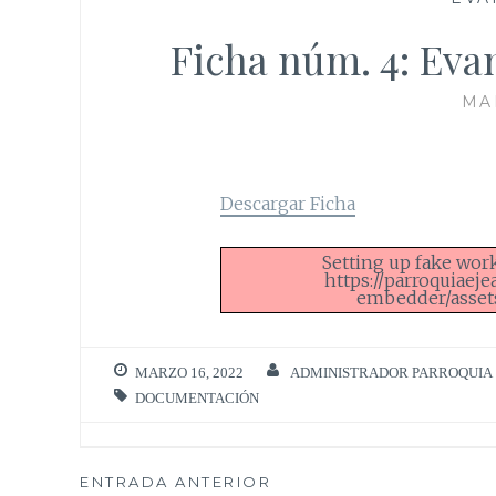
Ficha núm. 4: Ev
MA
Descargar Ficha
Setting up fake worke
https://parroquiaej
embedder/assets/
MARZO 16, 2022
ADMINISTRADOR PARROQUIA
DOCUMENTACIÓN
Navegación
ENTRADA ANTERIOR