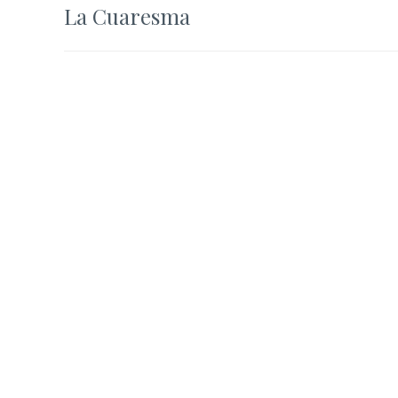
La Cuaresma
de
entradas