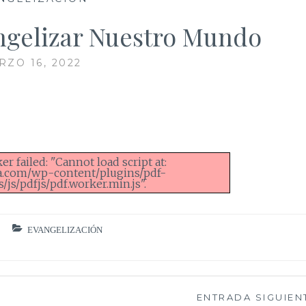
angelizar Nuestro Mundo
RZO 16, 2022
r failed: "Cannot load script at:
ea.com/wp-content/plugins/pdf-
js/pdfjs/pdf.worker.min.js".
EVANGELIZACIÓN
ENTRADA SIGUIEN