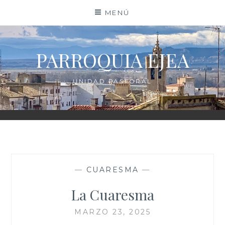
Saltar
MENÚ
al
contenido
PARROQUIA EJEA
UNIDAD PASTORAL
—
CUARESMA
—
La Cuaresma
MARZO 23, 2025