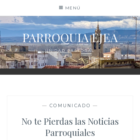
Saltar
MENÚ
al
contenido
PARROQUIA EJEA
UNIDAD PASTORAL
—
COMUNICADO
—
No te Pierdas las Noticias
Parroquiales