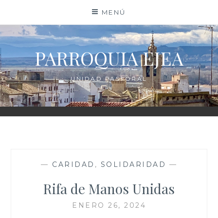
Saltar
MENÚ
al
contenido
PARROQUIA EJEA
UNIDAD PASTORAL
—
CARIDAD
,
SOLIDARIDAD
—
Rifa de Manos Unidas
ENERO 26, 2024