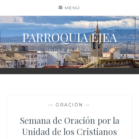
Saltar
MENÚ
al
contenido
PARROQUIA EJEA
UNIDAD PASTORAL
—
ORACIÓN
—
Semana de Oración por la
Unidad de los Cristianos