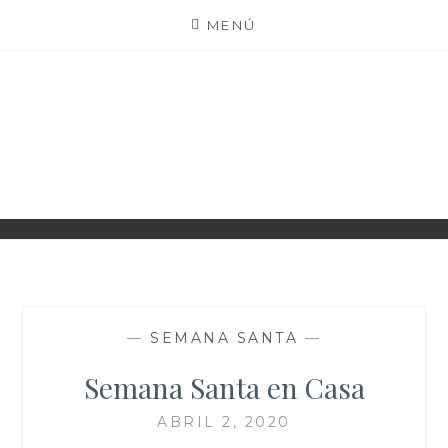
Saltar
MENÚ
al
contenido
PARROQUIA EJEA
UNIDAD PASTORAL
—
SEMANA SANTA
—
Semana Santa en Casa
ABRIL 2, 2020