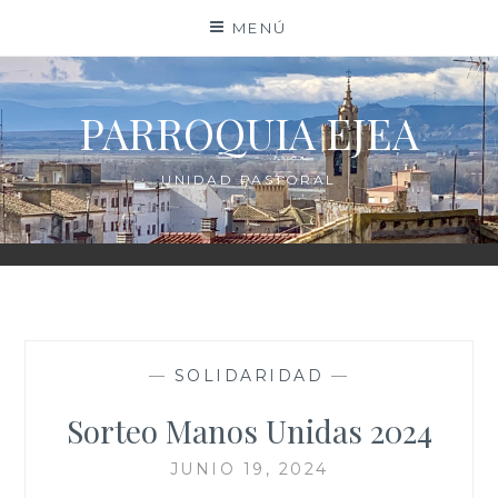
Saltar
MENÚ
al
contenido
PARROQUIA EJEA
UNIDAD PASTORAL
—
SOLIDARIDAD
—
Sorteo Manos Unidas 2024
JUNIO 19, 2024