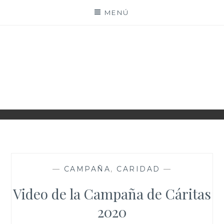
Saltar
MENÚ
al
contenido
PARROQUIA EJEA
UNIDAD PASTORAL
—
CAMPAÑA
,
CARIDAD
—
Video de la Campaña de Cáritas
2020