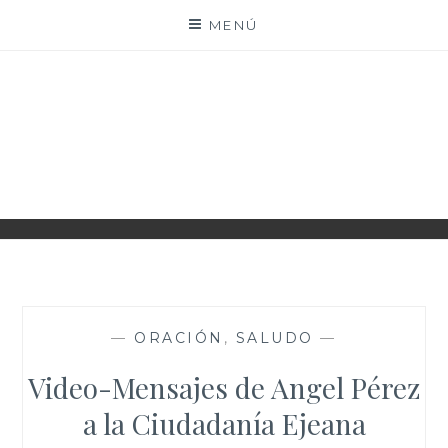
Saltar
MENÚ
al
contenido
PARROQUIA EJEA
UNIDAD PASTORAL
—
ORACIÓN
,
SALUDO
—
Video-Mensajes de Angel Pérez
a la Ciudadanía Ejeana