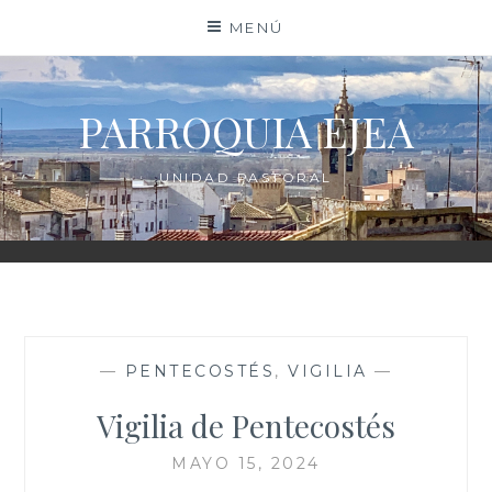
Saltar
MENÚ
al
contenido
PARROQUIA EJEA
UNIDAD PASTORAL
—
PENTECOSTÉS
,
VIGILIA
—
Vigilia de Pentecostés
MAYO 15, 2024