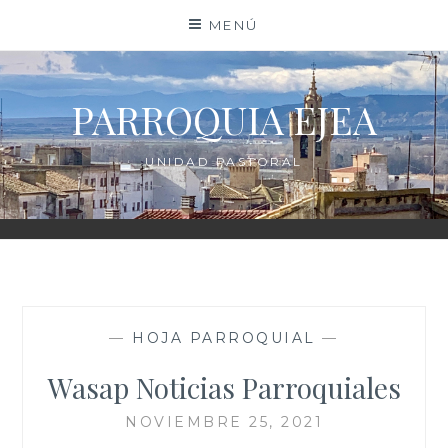
Saltar
MENÚ
al
contenido
PARROQUIA EJEA
UNIDAD PASTORAL
—
HOJA PARROQUIAL
—
Wasap Noticias Parroquiales
NOVIEMBRE 25, 2021