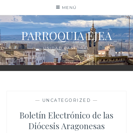
Saltar
MENÚ
al
contenido
PARROQUIA EJEA
UNIDAD PASTORAL
—
UNCATEGORIZED
—
Boletín Electrónico de las
Diócesis Aragonesas