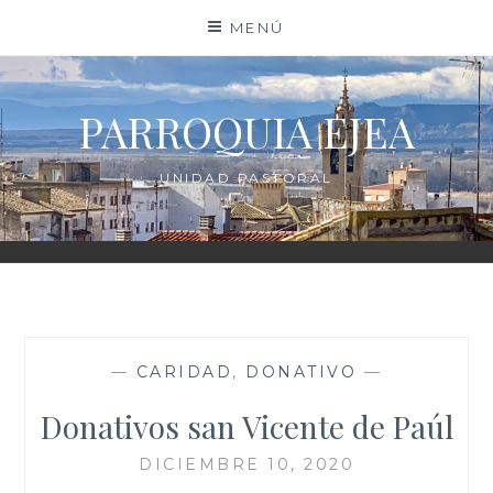
Saltar
MENÚ
al
contenido
PARROQUIA EJEA
UNIDAD PASTORAL
—
CARIDAD
,
DONATIVO
—
Donativos san Vicente de Paúl
DICIEMBRE 10, 2020