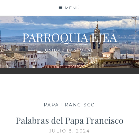
Saltar
MENÚ
al
contenido
PARROQUIA EJEA
UNIDAD PASTORAL
—
PAPA FRANCISCO
—
Palabras del Papa Francisco
JULIO 8, 2024